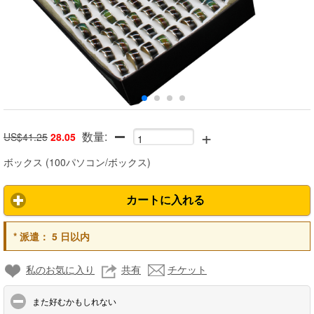
+
数量:
US$41.25
28.05
ボックス
(
100パソコン/ボックス
)
カートに入れる
*
派遣：
5 日以内
私のお気に入り
共有
チケット
click to collapse contents
また好むかもしれない