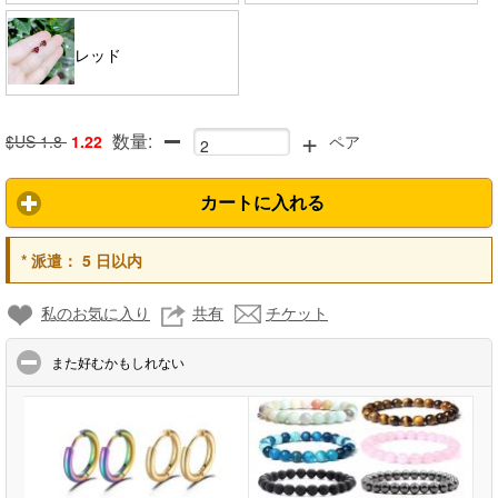
レッド
+
数量:
$US 1.8
1.22
ペア
カートに入れる
*
派遣：
5 日以内
私のお気に入り
共有
チケット
click to collapse contents
また好むかもしれない