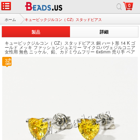
0
ホーム
キュービックジルコン（ CZ）スタッドピアス
製品
詳細
キュービックジルコン（ CZ）スタッドピアス 銅 ハート形 14 K ゴ
ールド メッキ ファッションジュエリー マイクロパヴェジルコニア
女性用 無色 ニッケル、鉛、カドミウムフリー 6x6mm 売り手 ペア
32