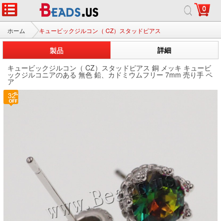
0
ホーム
キュービックジルコン（ CZ）スタッドピアス
製品
詳細
キュービックジルコン（ CZ）スタッドピアス 銅 メッキ キュービ
ックジルコニアのある 無色 鉛、カドミウムフリー 7mm 売り手 ペ
ア
32