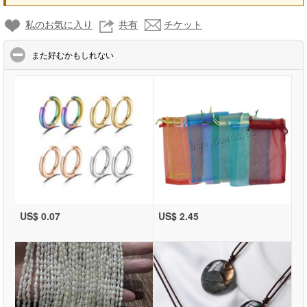
私のお気に入り
共有
チケット
click to collapse contents
また好むかもしれない
US$ 0.07
US$ 2.45