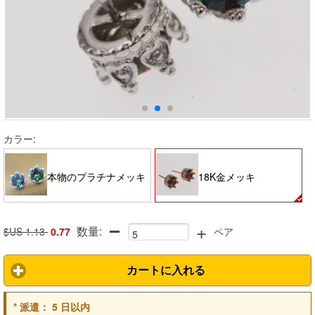
カラー:
本物のプラチナメッキ
18K金メッキ
+
数量:
$US 1.13
0.77
ペア
カートに入れる
*
派遣：
5 日以内