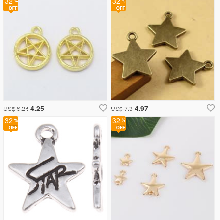
32
32
4.25
4.97
US$ 6.24
US$ 7.3
32
32