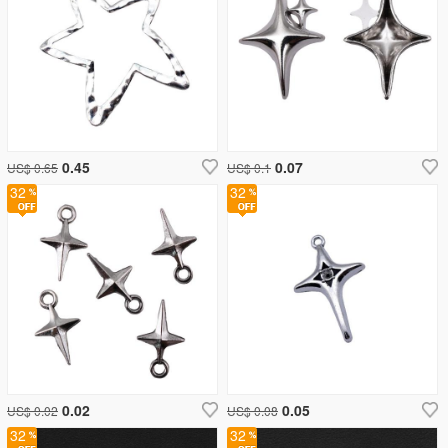
0.45
0.07
US$ 0.65
US$ 0.1
32
32
0.02
0.05
US$ 0.02
US$ 0.08
32
32