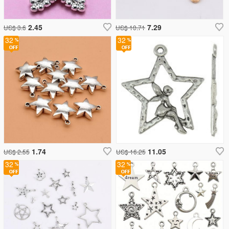
2.45
7.29
US$ 3.6
US$ 10.71
32
32
1.74
11.05
US$ 2.55
US$ 16.25
32
32