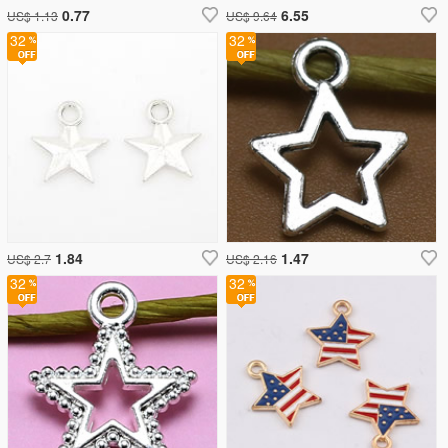
0.77
6.55
US$ 1.13
US$ 9.64
32
32
1.84
1.47
US$ 2.7
US$ 2.16
32
32