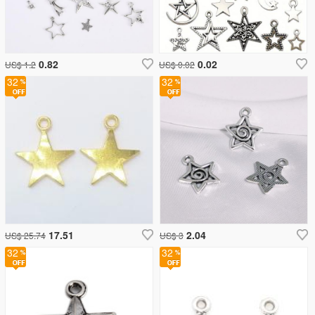
0.82
0.02
US$ 1.2
US$ 0.02
32
32
17.51
2.04
US$ 25.74
US$ 3
32
32