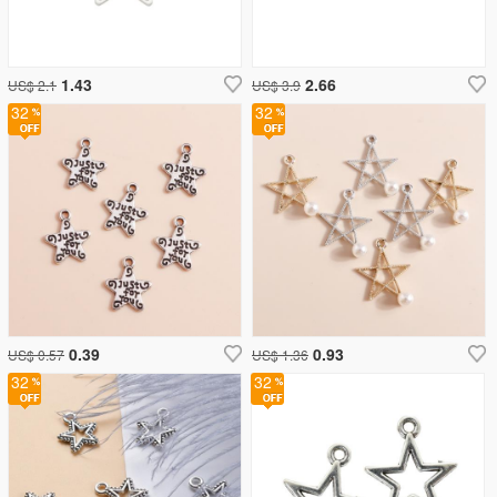
1.43
2.66
US$ 2.1
US$ 3.9
32
32
0.39
0.93
US$ 0.57
US$ 1.36
32
32