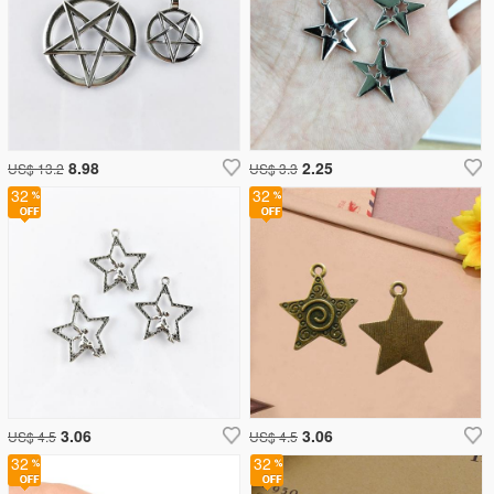
8.98
2.25
US$ 13.2
US$ 3.3
32
32
3.06
3.06
US$ 4.5
US$ 4.5
32
32