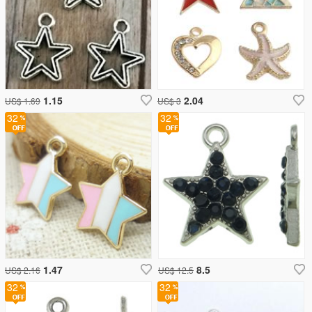
1.15
2.04
US$ 1.69
US$ 3
32
32
1.47
8.5
US$ 2.16
US$ 12.5
32
32