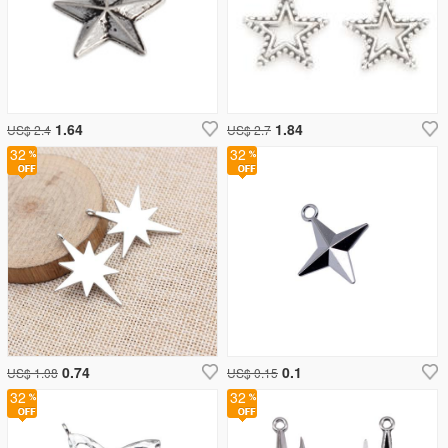
1.64
1.84
US$ 2.4
US$ 2.7
32
32
0.74
0.1
US$ 1.08
US$ 0.15
32
32