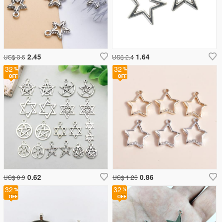
2.45
1.64
US$ 3.6
US$ 2.4
32
32
0.62
0.86
US$ 0.9
US$ 1.26
32
32