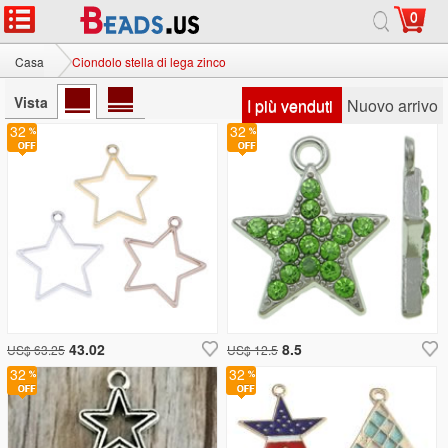
0
Casa
Ciondolo stella di lega zinco
Vista
I più venduti
Nuovo arrivo
32
32
43.02
8.5
US$ 63.25
US$ 12.5
32
32