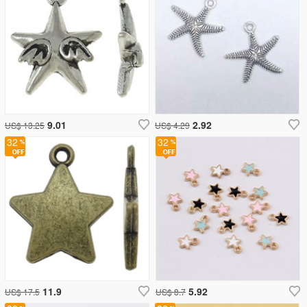
9.01
2.92
US$ 13.25
US$ 4.29
32
32
11.9
5.92
US$ 17.5
US$ 8.7