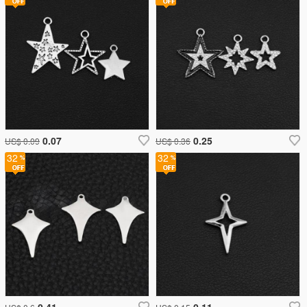
0.07
0.25
US$ 0.09
US$ 0.36
32
32
0.41
0.11