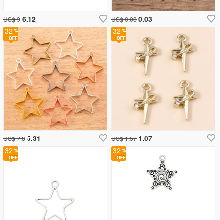
6.12
0.03
US$ 9
US$ 0.03
32
32
5.31
1.07
US$ 7.8
US$ 1.57
32
32