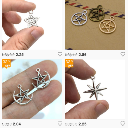
2.25
2.86
US$ 3.3
US$ 4.2
32
32
2.04
2.25
US$ 3
US$ 3.3