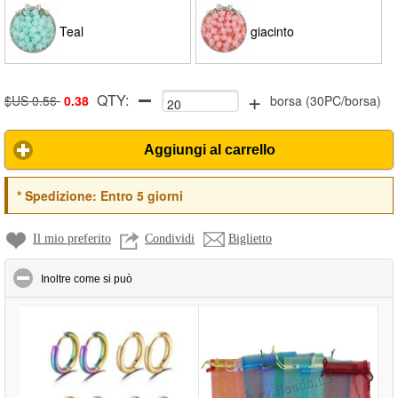
Teal
giacinto
+
QTY:
$US 0.56
0.38
borsa
(
30PC/borsa
)
Aggiungi al carrello
*
Spedizione:
Entro 5 giorni
Il mio preferito
Condividi
Biglietto
click to collapse contents
Inoltre come si può