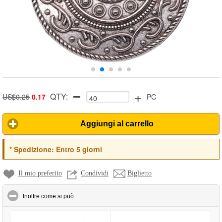
+
QTY:
US$0.25
0.17
PC
Aggiungi al carrello
*
Spedizione:
Entro 5 giorni
Il mio preferito
Condividi
Biglietto
click to collapse contents
Inoltre come si può