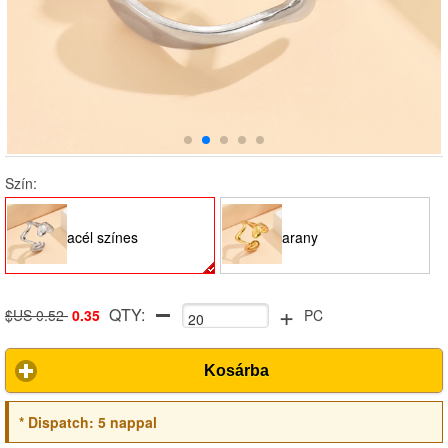
Szín:
acél színes
arany
+
QTY:
$US 0.52
0.35
PC
Kosárba
*
Dispatch:
5 nappal