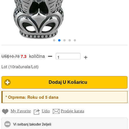
+
količina
US$10.73
7.3
Lot
(
10računala/Lot
)
Dodaj U Košaricu
*
Otprema:
Roku od 5 dana
My Favorite
Udio
Prodaje karata
click to collapse contents
Vi svibanj također željeli