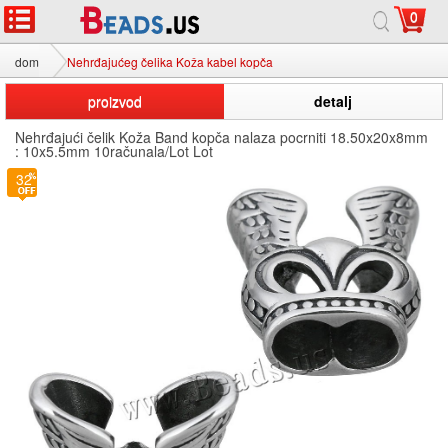
0
dom
Nehrđajućeg čelika Koža kabel kopča
proizvod
detalj
Nehrđajući čelik Koža Band kopča nalaza pocrniti 18.50x20x8mm
: 10x5.5mm 10računala/Lot Lot
32