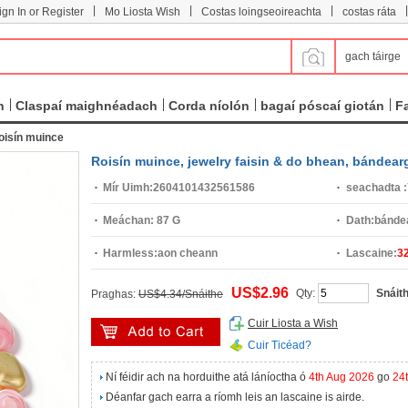
|
|
|
|
ign In or Register
Mo Liosta Wish
Costas loingseoireachta
costas ráta
gach táirge
n
Claspaí maighnéadach
Corda níolón
bagaí póscaí giotán
F
oisín muince
Roisín muince, jewelry faisin & do bhean, bándearg,
Mír Uimh:
2604101432561586
seachadta :
Meáchan:
87 G
Dath:
bánde
Harmless:
aon cheann
Lascaine:
3
US$2.96
Qty:
Snáit
Praghas:
US$4.34/Snáithe
Cuir Liosta a Wish
Cuir Ticéad?
Ní féidir ach na horduithe atá láníoctha ó
4th Aug 2026
go
24
Déanfar gach earra a ríomh leis an lascaine is airde.