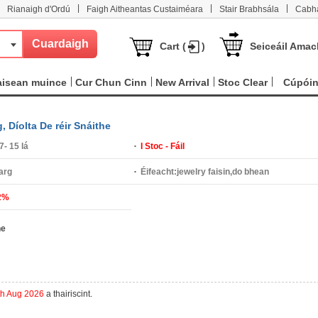
|
|
|
Rianaigh d'Ordú
Faigh Aitheantas Custaiméara
Stair Brabhsála
Cabha
Cart (
)
Seiceáil Amac
aisean muince
Cur Chun Cinn
New Arrival
Stoc Clear
Cúpói
 Díolta De réir Snáithe
7- 15 lá
I Stoc - Fáil
arg
Éifeacht:
jewelry faisin,do bhean
2%
he
th Aug 2026
a thairiscint.