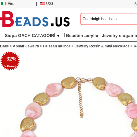
Éire
|
US$
S
Siopa GACH CATAGÓIRÍ
Beadáin acrylic
Jewelry siogairlí
Baile
>
Ábhair Jewelry
>
Faisean muince
>
Jewelry Roisín
&
mná Necklace
>
R
32%