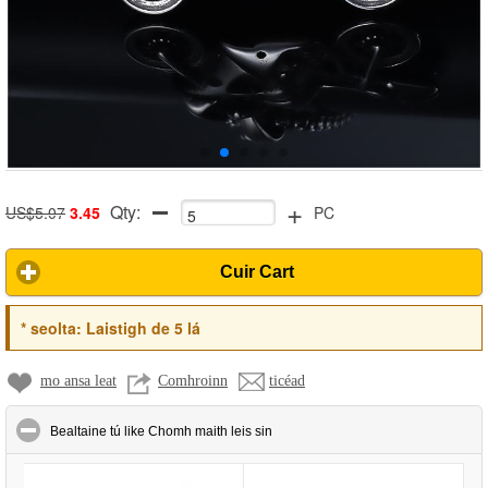
+
Qty:
US$5.07
3.45
PC
Cuir Cart
*
seolta:
Laistigh de 5 lá
mo ansa leat
Comhroinn
ticéad
click to collapse contents
Bealtaine tú like Chomh maith leis sin