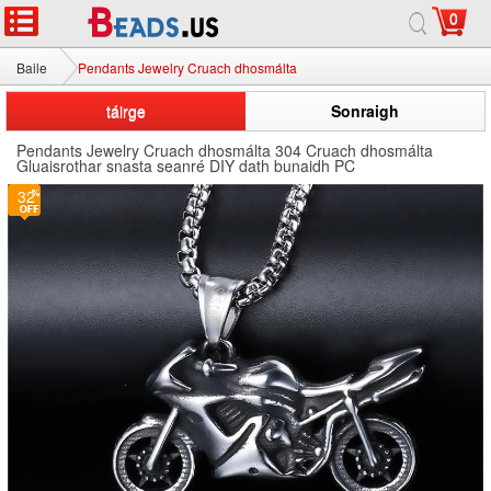
0
Baile
Pendants Jewelry Cruach dhosmálta
táirge
Sonraigh
Pendants Jewelry Cruach dhosmálta 304 Cruach dhosmálta
Gluaisrothar snasta seanré DIY dath bunaidh PC
32