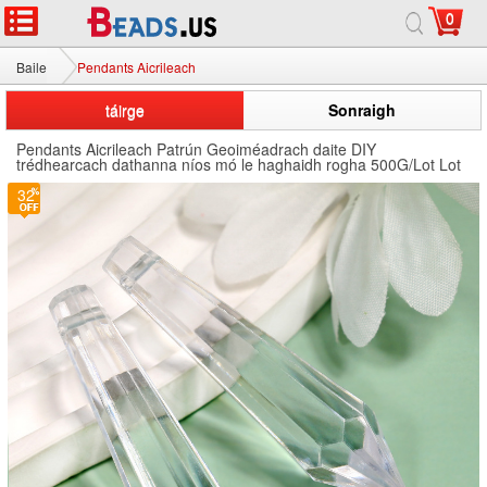
0
Baile
Pendants Aicrileach
táirge
Sonraigh
Pendants Aicrileach Patrún Geoiméadrach daite DIY
trédhearcach dathanna níos mó le haghaidh rogha 500G/Lot Lot
32