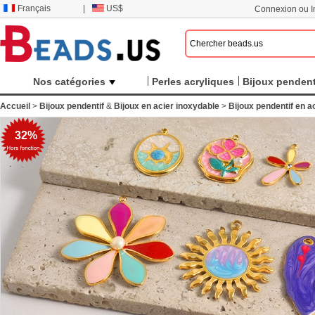
Français
|
US$
Connexion ou In
Nos catégories
Perles acryliques
Bijoux pendent
Accueil
>
Bijoux pendentif
&
Bijoux en acier inoxydable
>
Bijoux pendentif en a
32%