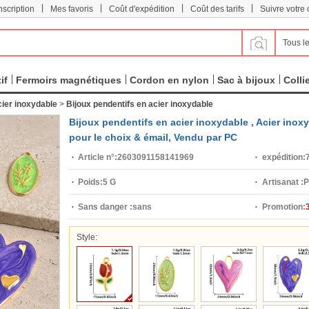
|
|
|
|
scription
Mes favoris
Coût d'expédition
Coût des tarifs
Suivre votr
Tous le
if
Fermoirs magnétiques
Cordon en nylon
Sac à bijoux
Colli
cier inoxydable
>
Bijoux pendentifs en acier inoxydable
Bijoux pendentifs en acier inoxydable , Acier inoxy
pour le choix & émail, Vendu par PC
Article n°:
2603091158141969
expédition:
7
Poids:
5 G
Artisanat :
P
Sans danger :
sans
Promotion:
Style: