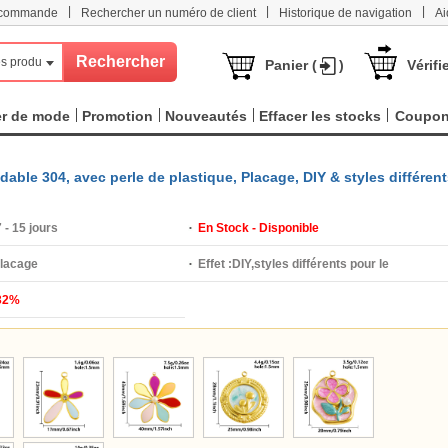
|
|
|
e commande
Rechercher un numéro de client
Historique de navigation
Ai
s produits
Panier (
)
Vérifi
er de mode
Promotion
Nouveautés
Effacer les stocks
Coupo
dable 304, avec perle de plastique, Placage, DIY & styles différen
 - 15 jours
En Stock - Disponible
lacage
Effet :
DIY,styles différents pour le
32%
choix,émail