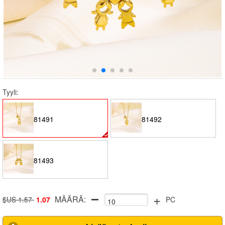
Tyyli:
81491
81492
81493
+
MÄÄRÄ:
$US 1.57
1.07
PC