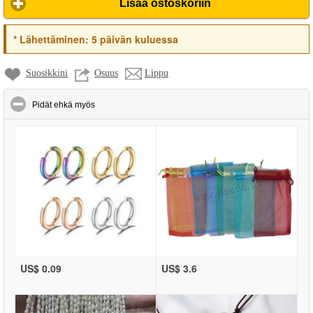
Lisää ostoskoriin
*
Lähettäminen:
5 päivän kuluessa
Suosikkini
Osuus
Lippu
click to collapse contents
Pidät ehkä myös
US$ 0.09
US$ 3.6