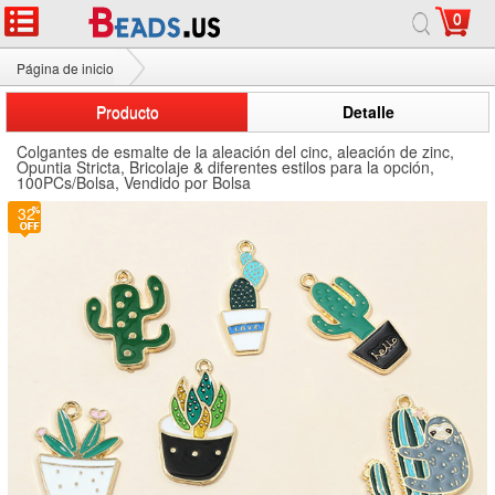
0
Página de inicio
Colgantes de esmalte de la aleación del cinc
Producto
Detalle
Colgantes de esmalte de la aleación del cinc, aleación de zinc,
Opuntia Stricta, Bricolaje & diferentes estilos para la opción,
100PCs/Bolsa, Vendido por Bolsa
32