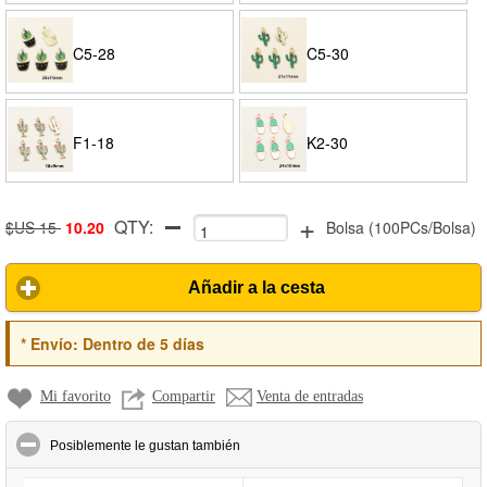
C5-28
C5-30
F1-18
K2-30
+
QTY:
$US 15
10.20
Bolsa
(
100PCs/Bolsa
)
Añadir a la cesta
*
Envío:
Dentro de 5 días
Mi favorito
Compartir
Venta de entradas
click to collapse contents
Posiblemente le gustan también