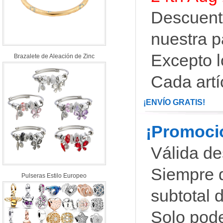
Descuento
nuestra p
Excepto l
Brazalete de Aleación de Zinc
Cada artí
¡ENVÍO GRATIS!
¡Promoció
Válida d
Siempre q
Pulseras Estilo Europeo
subtotal 
Solo pode