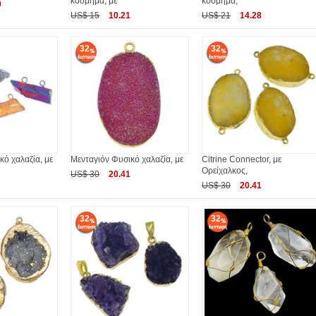
κόσμημα, με
κόσμημα,
9
US$ 15
10.21
US$ 21
14.28
32
32
κό χαλαζία, με
Μενταγιόν Φυσικό χαλαζία, με
Citrine Connector, με
Ορείχαλκος,
US$ 30
20.41
US$ 30
20.41
32
32