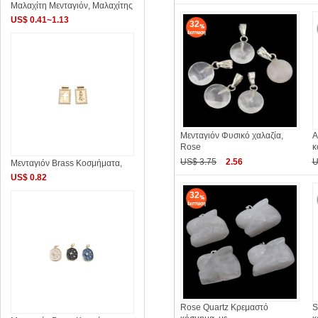
Μαλαχίτη Μενταγιόν, Μαλαχίτης
US$ 0.41~1.13
32
Μενταγιόν Φυσικό χαλαζία,
Α
Rose
κ
US$ 3.75
2.56
U
Μενταγιόν Brass Κοσμήματα,
US$ 0.82
32
Rose Quartz Κρεμαστό
S