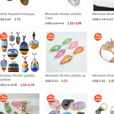
itrine Κρεμαστό κόσμημα,
Μενταγιόν Φυσικό χαλαζία,
Μενταγιόν Φυσι
Clear
S$ 2.54
1.73
US$ 1.74~2.27
US$ 2.25~4.5
1.53~3.06
32
32
32
ενταγιόν Φυσικό χαλαζία,
Μενταγιόν Φυσικό χαλαζία, με
Μενταγιόν Φυσι
ainbow
US$ 3.12
2.13
US$ 1.62
1.1
S$ 2.1~4.05
1.43~2.76
32
32
32