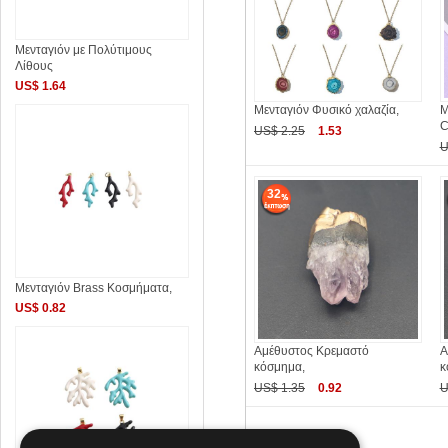
Μενταγιόν με Πολύτιμους
Λίθους
US$ 1.64
Μενταγιόν Φυσικό χαλαζία,
Μ
C
US$ 2.25
1.53
U
32
Μενταγιόν Brass Κοσμήματα,
US$ 0.82
Αμέθυστος Κρεμαστό
Α
κόσμημα,
κ
US$ 1.35
0.92
U