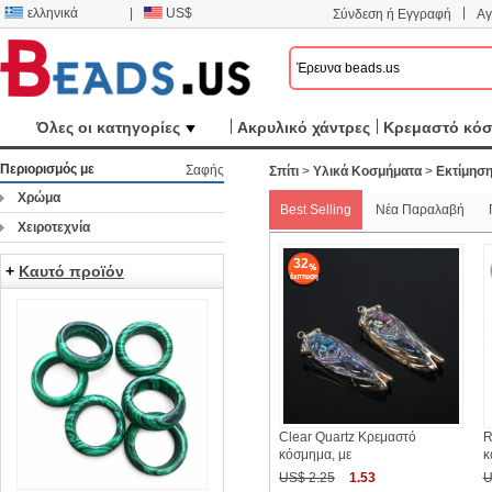
|
ελληνικά
|
US$
Σύνδεση ή Εγγραφή
Αγ
Όλες οι κατηγορίες
Ακρυλικό χάντρες
Κρεμαστό κό
Περιορισμός με
Σαφής
Σπίτι
>
Υλικά Κοσμήματα
>
Εκτίμησ
Χρώμα
Best Selling
Νέα Παραλαβή
Χειροτεχνία
32
+
Καυτό προϊόν
Clear Quartz Κρεμαστό
R
κόσμημα, με
κ
US$ 2.25
1.53
U