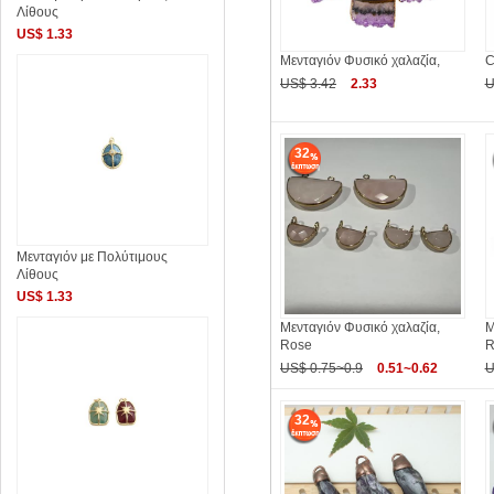
Λίθους
US$ 1.33
Μενταγιόν Φυσικό χαλαζία,
C
US$ 3.42
2.33
U
32
Μενταγιόν με Πολύτιμους
Λίθους
US$ 1.33
Μενταγιόν Φυσικό χαλαζία,
Μ
Rose
R
US$ 0.75~0.9
0.51~0.62
U
32