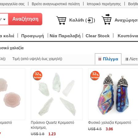
|
|
|
παραγγελία σας
Βρείτε αναγνωριστικό πελάτη
Ιστορικό περιήγησης
Βοήθε
ντα
Καλάθι (
)
Αναχώρησ
 κολιέ
Προαγωγή
Νέα Παραλαβή
Clear Stock
Κουπόνι
υσικό χαλαζία
Πλέγμα
Λίστ
λή)
Τιμή (από υψηλή έως χαμηλή)
32
32
ρεμαστό
Πράσινο Quartz Κρεμαστό
Φυσικό χαλαζία Κρεμαστό
κόσμημα,
US$ 4.5
3.06
7
US$ 1.8
1.23