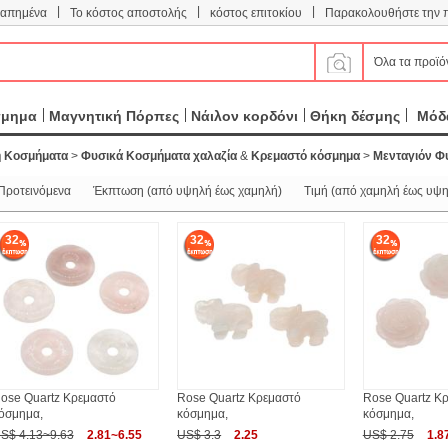
|
|
|
απημένα
Το κόστος αποστολής
κόστος επιτοκίου
Παρακολουθήστε την 
Όλα τα προϊό
σμημα
Μαγνητική Πόρπες
Νάιλον κορδόνι
Θήκη δέσμης
Μόδα
η Κοσμήματα
>
Φυσικά Κοσμήματα χαλαζία
&
Κρεμαστό κόσμημα
>
Μενταγιόν Φ
Προτεινόμενα
Έκπτωση (από υψηλή έως χαμηλή)
Τιμή (από χαμηλή έως υψη
32
32
32
ose Quartz Κρεμαστό
Rose Quartz Κρεμαστό
Rose Quartz Κ
όσμημα,
κόσμημα,
κόσμημα,
S$ 4.13~9.63
2.81~6.55
US$ 3.3
2.25
US$ 2.75
1.8