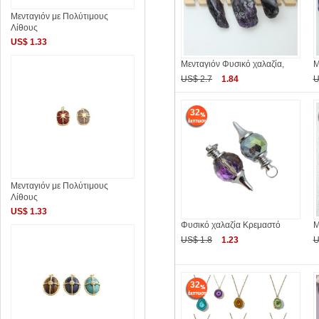
Μενταγιόν με Πολύτιμους
Λίθους
US$ 1.33
Μενταγιόν Φυσικό χαλαζία,
Μ
US$ 2.7
1.84
U
32
Μενταγιόν με Πολύτιμους
Λίθους
US$ 1.33
Φυσικό χαλαζία Κρεμαστό
Μ
US$ 1.8
1.23
U
32