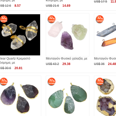
όσμημα, με
κόσμημα, με
US$ 17.5
11.
S$ 12.6
8.57
US$ 21.6
14.69
32
32
32
lear Quartz Κρεμαστό
Μενταγιόν Φυσικό χαλαζία, με
Μενταγιόν Φυσι
όσμημα, με
US$ 43.2
29.38
US$ 36
24.48
S$ 30.6
20.81
32
32
32