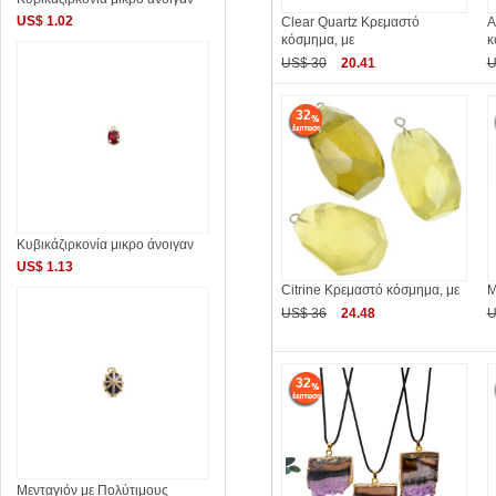
US$ 1.02
Clear Quartz Κρεμαστό
Α
κόσμημα, με
κ
US$ 30
20.41
U
32
Κυβικάζιρκονία μικρο άνοιγαν
US$ 1.13
Citrine Κρεμαστό κόσμημα, με
Μ
US$ 36
24.48
U
32
Μενταγιόν με Πολύτιμους