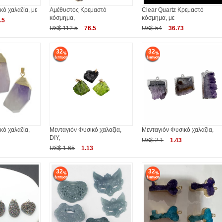
κό χαλαζία, με
Αμέθυστος Κρεμαστό
Clear Quartz Κρεμαστό
κόσμημα,
κόσμημα, με
.5
US$ 112.5
76.5
US$ 54
36.73
32
32
κό χαλαζία,
Μενταγιόν Φυσικό χαλαζία,
Μενταγιόν Φυσικό χαλαζία,
DIY,
US$ 2.1
1.43
US$ 1.65
1.13
32
32