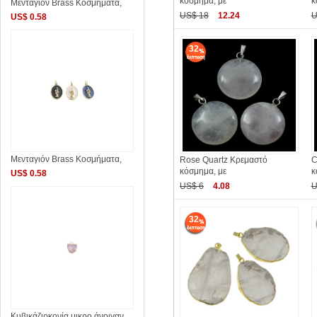
κόσμημα, με
κ
Μενταγιόν Brass Κοσμήματα,
US$ 18
12.24
U
US$ 0.58
32
Μενταγιόν Brass Κοσμήματα,
Rose Quartz Κρεμαστό
C
κόσμημα, με
κ
US$ 0.58
US$ 6
4.08
U
32
Κυβικάζιρκονία μικρο άνοιγαν