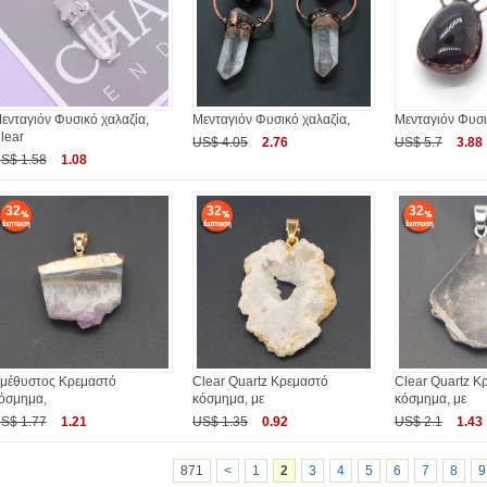
ενταγιόν Φυσικό χαλαζία,
Μενταγιόν Φυσικό χαλαζία,
Μενταγιόν Φυσι
lear
US$ 4.05
2.76
US$ 5.7
3.88
S$ 1.58
1.08
32
32
32
μέθυστος Κρεμαστό
Clear Quartz Κρεμαστό
Clear Quartz Κ
όσμημα,
κόσμημα, με
κόσμημα, με
S$ 1.77
1.21
US$ 1.35
0.92
US$ 2.1
1.43
871
<
1
2
3
4
5
6
7
8
9