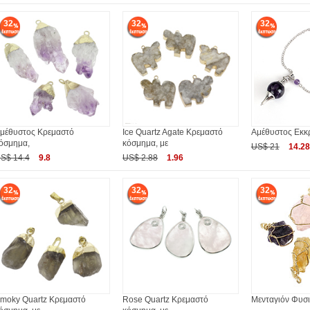
32
32
32
μέθυστος Κρεμαστό
Ice Quartz Agate Κρεμαστό
Αμέθυστος Εκκρ
όσμημα,
κόσμημα, με
US$ 21
14.28
S$ 14.4
9.8
US$ 2.88
1.96
32
32
32
moky Quartz Κρεμαστό
Rose Quartz Κρεμαστό
Μενταγιόν Φυσι