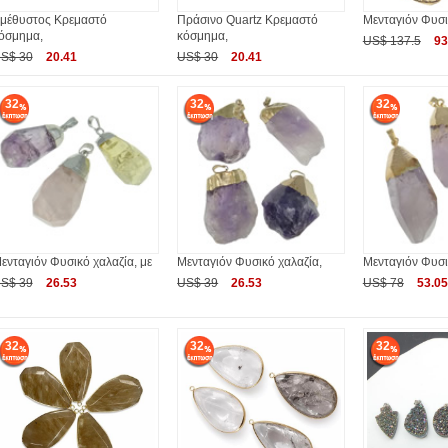
μέθυστος Κρεμαστό
Πράσινο Quartz Κρεμαστό
Μενταγιόν Φυσι
όσμημα,
κόσμημα,
US$ 137.5
93
S$ 30
20.41
US$ 30
20.41
32
32
32
ενταγιόν Φυσικό χαλαζία, με
Μενταγιόν Φυσικό χαλαζία,
Μενταγιόν Φυσι
S$ 39
26.53
US$ 39
26.53
US$ 78
53.05
32
32
32