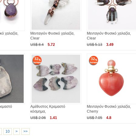
κό χαλαζία,
Μενταγιόν Φυσικό χαλαζία,
Μενταγιόν Φυσικό χαλαζία,
Clear
Clear
US$ 8.4
5.72
US$ 5.13
3.49
32
32
ρεμαστό
Αμέθυστος Κρεμαστό
Μενταγιόν Φυσικό χαλαζία,
κόσμημα,
Cherry
US$ 2.06
1.41
US$ 7.05
4.8
10
>
>>