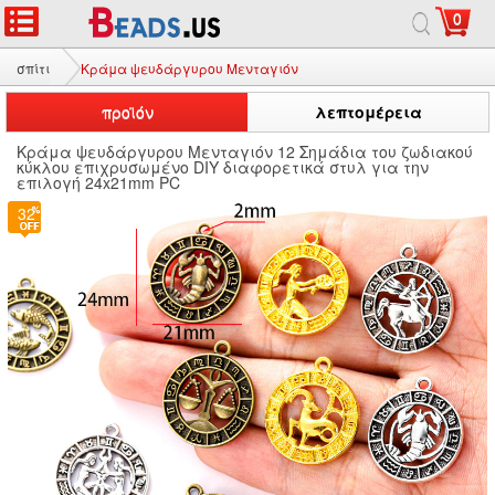
0
σπίτι
Κράμα ψευδάργυρου Μενταγιόν
προϊόν
λεπτομέρεια
Κράμα ψευδάργυρου Μενταγιόν 12 Σημάδια του ζωδιακού
κύκλου επιχρυσωμένο DIY διαφορετικά στυλ για την
επιλογή 24x21mm PC
32