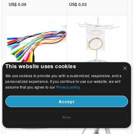
US$ 0.09
US$ 0.03
This website uses cookies
We use cookies to provide you with a customized, responsive, and a
US$ 0.14
US$ 2.06
personalized experience. If you continue to use our website, we will
assume that you agree to our
Privacy policy.
Accept
Deny