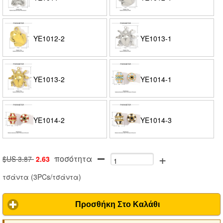
YE1012-2
YE1013-1
YE1013-2
YE1014-1
YE1014-2
YE1014-3
+
ποσότητα
$US 3.87
2.63
τσάντα
(
3PCs/τσάντα
)
Προσθήκη Στο Καλάθι