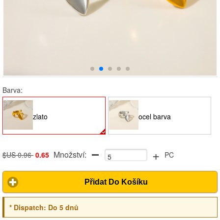
Barva:
zlato
ocel barva
+
Množství:
$US 0.96
0.65
PC
Přidat Do Košíku
*
Dispatch:
Do 5 dnů