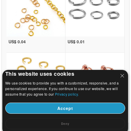
US$ 0.04
US$ 0.01
This website uses cookies
We use cookies to provide you with a customized, responsive, and a
personalized experience. If you continue to use our website, we will
assume that you agree to our
Privacy policy.
Accept
US$ 0.01
US$ 0.29
Deny
domů
|
přibližně
|
Kontaktujte nás
|
kompletní web
© 2026 Milky Way Šperky Ltd. Všechna práva vyhrazena.