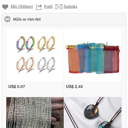
Můj Oblíbený
Podíl
Jízdenka
click to collapse contents
Může se Vám líbit
US$ 0.07
US$ 2.45