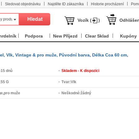
|
|
|
|
Sledovat objednávku
Najděte ID zákazníka
Historie procházení
Pom
y produkt
Vozík (
)
Odhlášen
hrdelník
Podpora
New Příjezd
Clear Sklad
Kupóny
el, Vlk, Vintage & pro muže, Původní barva, Délka Cca 60 cm,
-15 dnů
Skladem - K dispozici
155 G
Tvar:
Vlk
ge,pro muže
Neškodné:
žádný