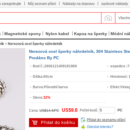
|
|
|
 zaregistrujte
Můj seznam přání
Náklady na dopravu
sazbové náklady
Všechn
k
Magnetické spony
Nylon kabel
Kapsa na šperky
Módní ná
ník
>
Nerezová ocel šperky náhrdelník
Nerezová ocel šperky náhrdelník, 304 Stainless Ste
Prodáno By PC
Bod č.:
2606121409181969
expedice :
7
Délka:
60cm
Hmotnost:
Barva:
Původní barva
Efekt:
Vinta
Sleva:
32%
US$9.8
Počet kusů:
PC
Cena:
US$14.4/PC
Přidat do seznamu přání
Odeslat letenku?