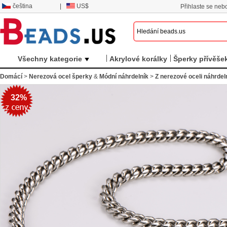
čeština
|
US$
Přihlaste se nebo
Všechny kategorie
Akrylové korálky
Šperky přívěše
Domácí
>
Nerezová ocel šperky
&
Módní náhrdelník
>
Z nerezové oceli náhrdel
32%