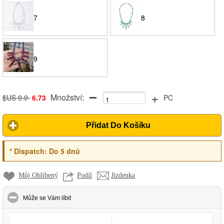
7
8
9
+
Množství:
$US 9.9
6.73
PC
Přidat Do Košíku
*
Dispatch:
Do 5 dnů
Můj Oblíbený
Podíl
Jízdenka
click to collapse contents
Může se Vám líbit