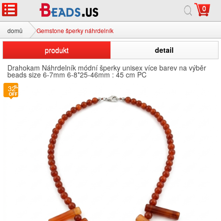
0
domů
Gemstone šperky náhrdelník
produkt
detail
Drahokam Náhrdelník módní šperky unisex více barev na výběr
beads size 6-7mm 6-8*25-46mm : 45 cm PC
32