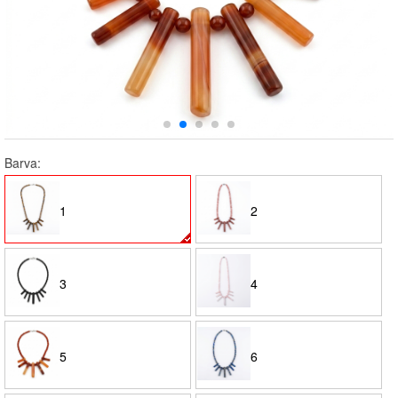
Barva:
1
2
3
4
5
6