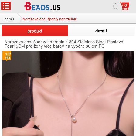
0
domů
Nerezová ocel šperky náhrdelník
produkt
detail
Nerezová ocel šperky náhrdelník 304 Stainless Steel Plastové
Pearl 5CM pro ženy více barev na výběr : 60 cm PC
32