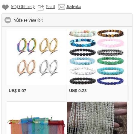
Můj Oblíbený
Podíl
Jízdenka
click to collapse contents
Může se Vám líbit
US$ 0.07
US$ 0.23