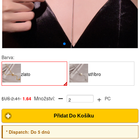
Barva:
zlato
stříbro
+
Množství:
$US 2.41
1.64
PC
Přidat Do Košíku
*
Dispatch:
Do 5 dnů