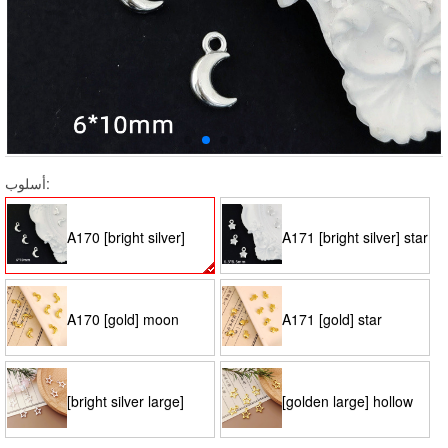
أسلوب:
A170 [bright silver]
A171 [bright silver] star
moon 6*10mm
6.3*8.5mm
A170 [gold] moon
A171 [gold] star
6*10mm
6.3*8.5mm
[bright silver large]
[golden large] hollow